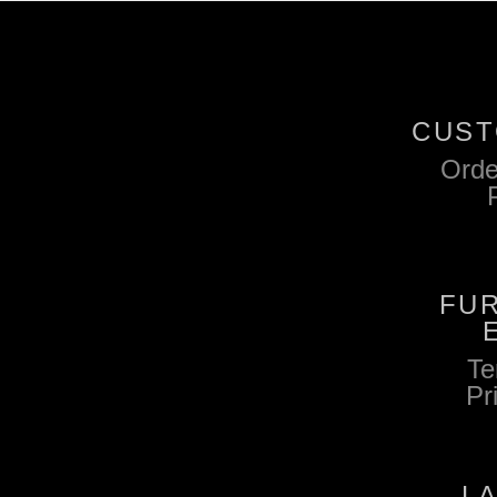
CUST
Orde
FU
Te
Pr
L