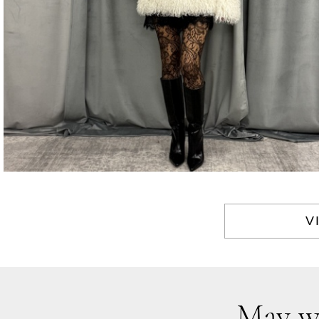
V
May w