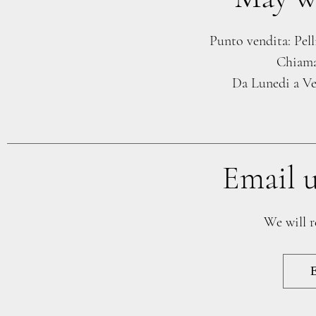
Punto vendita: Pell
Chiama
Da Lunedi a Ven
Email u
We will r